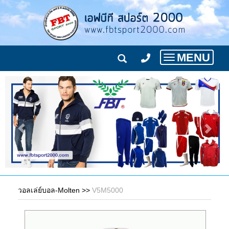
MENU
Toggle
navigation
วอลเล่ย์บอล-Molten
>>
V5M5000