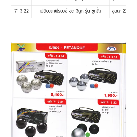
71 3 22
เปตองลาฟรองซ์ ชุด 3ลูก รุ่น ชูทติ้ง
ชุดละ 2200.-