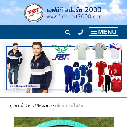
MENU
Toggle
navigation
อุปกรณ์บริหาร/ฟิสเนส
>>
เตียงแทรมโพลีน