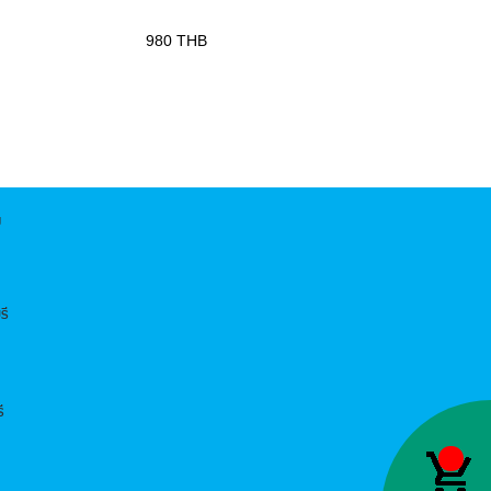
980
THB
พ
รี
ี