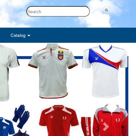
ด
Catalog