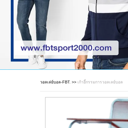
วอลเล่ย์บอล-FBT.
>>
เก้าอี้กรรมการวอลเลย์บอล