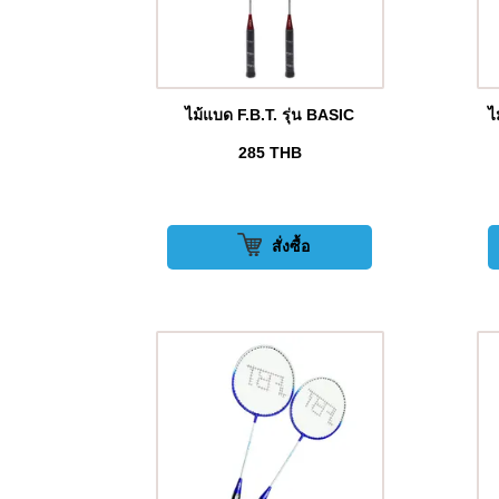
ไม้แบด F.B.T. รุ่น BASIC
ไ
285
THB
สั่งซื้อ