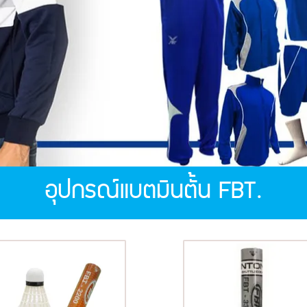
อุปกรณ์แบตมินตั้น FBT.