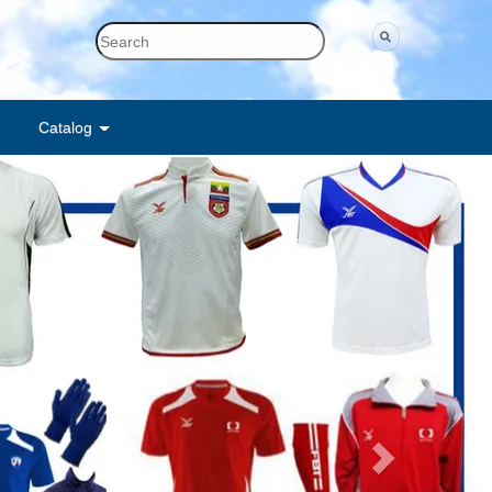
ด
Catalog