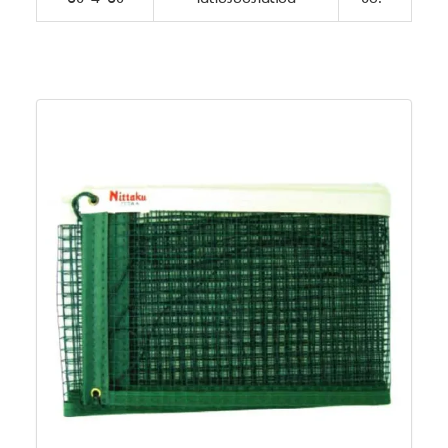
53-4-58
เน็ตปิงปองไนล่อน
30.-