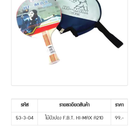
รหัส
รายละเอียดสินค้า
ราคา
53-3-04
ไม้ปิงปอง F.B.T. HI-MAX A210
99.-