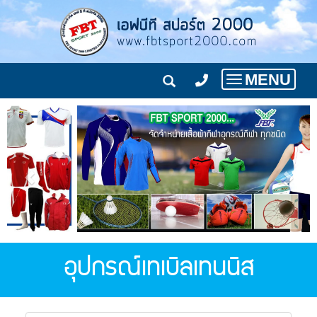
MENU
Toggle
navigation
อุปกรณ์เทเบิลเทนนิส