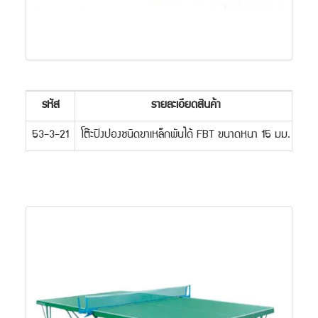
รหัส
รายละเอียดสินค้า
ร
53-3-21
โต๊ะปิงปองชนิดขาเหล็กพันได้ FBT ขนาดหนา 15 มม.
5,6