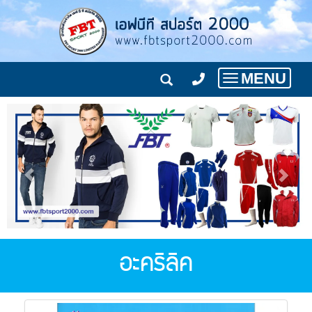
MENU
Toggle
navigation
อะคริลิค